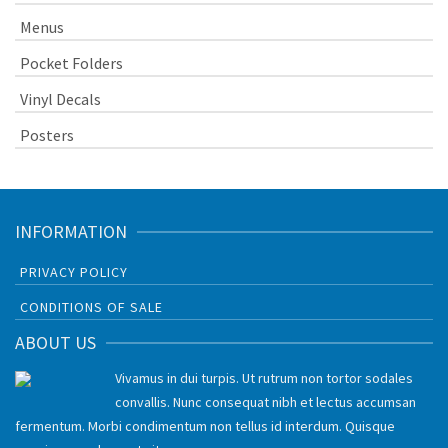
Menus
Pocket Folders
Vinyl Decals
Posters
INFORMATION
PRIVACY POLICY
CONDITIONS OF SALE
ABOUT US
Vivamus in dui turpis. Ut rutrum non tortor sodales
convallis. Nunc consequat nibh et lectus accumsan
fermentum. Morbi condimentum non tellus id interdum. Quisque