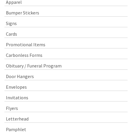
Apparel
Bumper Stickers
Signs
Cards
Promotional Items
Carbonless Forms
Obituary / Funeral Program
Door Hangers
Envelopes
Invitations
Flyers
Letterhead
Pamphlet